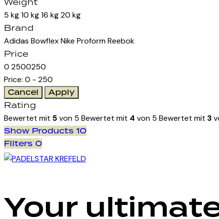
Weight
5 kg
10 kg
16 kg
20 kg
Brand
Adidas
Bowflex
Nike
Proform
Reebok
Price
0
250
0
250
Price:
0 - 250
Rating
Bewertet mit
5
von 5
Bewertet mit
4
von 5
Bewertet mit
3
v
Show Products
10
Filters
0
Your ultimate