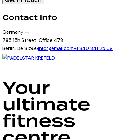
Contact Info
Germany —
785 15h Street, Office 478
Berlin, De 81566
info@email.com
+1 840 841 25 69
Your
ultimate
fitness
centre